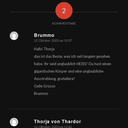
2
KOMMENTARE
Brummo
12. Oktober 2023 um 10:37
sagte:
Hallo Thorja
das ist das Beste, was ich seit langem gesehen
habe. Ihr seid unglaublich HEISS! Du hast einen
gigantischen Körper und eine unglaubliche
Ausstrahlung, gratuliere!
Geile Grüsse
Brummo
Thorja von Thardor
12. Oktober 2023 um 12:42