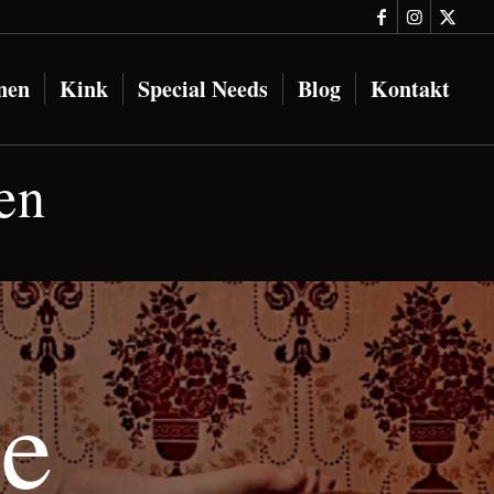
onen
Kink
Special Needs
Blog
Kontakt
en
e