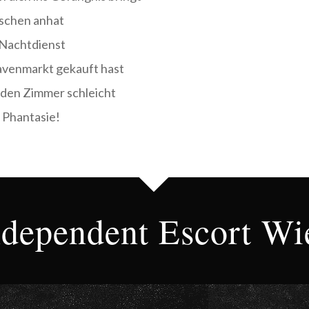
öschen anhat
 Nachtdienst
klavenmarkt gekauft hast
n den Zimmer schleicht
e Phantasie!
ndependent Escort Wi