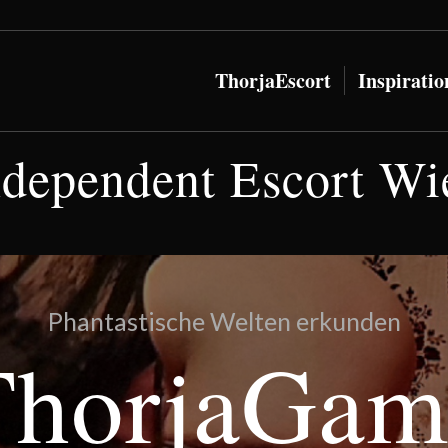
ThorjaEscort
Inspirati
ndependent Escort Wi
Phantastische Welten erkunden
ThorjaGam