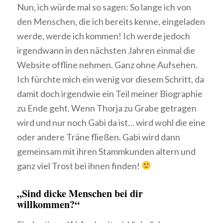
Nun, ich würde mal so sagen: So lange ich von
den Menschen, die ich bereits kenne, eingeladen
werde, werde ich kommen! Ich werde jedoch
irgendwann in den nächsten Jahren einmal die
Website offline nehmen. Ganz ohne Aufsehen.
Ich fürchte mich ein wenig vor diesem Schritt, da
damit doch irgendwie ein Teil meiner Biographie
zu Ende geht. Wenn Thorja zu Grabe getragen
wird und nur noch Gabi da ist… wird wohl die eine
oder andere Träne fließen. Gabi wird dann
gemeinsam mit ihren Stammkunden altern und
ganz viel Trost bei ihnen finden!
„Sind dicke Menschen bei dir
willkommen?“