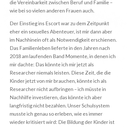
die Vereinbarkeit zwischen Beruf und Familie –
wie bei so vielen anderen Frauen auch.
Der Einstieg ins Escort war zu dem Zeitpunkt
eher ein sexuelles Abenteuer, ist mir dann aber
im Nachhinein oft als Notwendigkeit erschienen.
Das Familienleben lieferte in den Jahren nach
2018 am laufenden Band Momente, in denen ich
mir dachte: Das könnte ich mir jetzt als
Researcher niemals leisten. Diese Zeit, die die
Kinder jetzt von mir brauchen, könnte ich als
Researcher nicht aufbringen – ich müsste in
Nachhilfe investieren, das könnte ich aber
langfristig nicht bezahlen. Unser Schulsystem
musste ich genau so erleben, wie es immer
wieder kritisiert wird: Die Bildung der Kinder ist