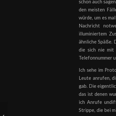
schon auch sagen…
den meisten Fäll
würde, um es mal 
Nachricht notwe
illuminiertem Z
ähnliche Späße. 
die sich nie mit
Telefonnummer un
Ich sehe im Prot
Leute anrufen, d
gab. Die eigentl
das ist denen wu
ich Anrufe undi
Strippe, die bei 
Service- und Tabulisten: