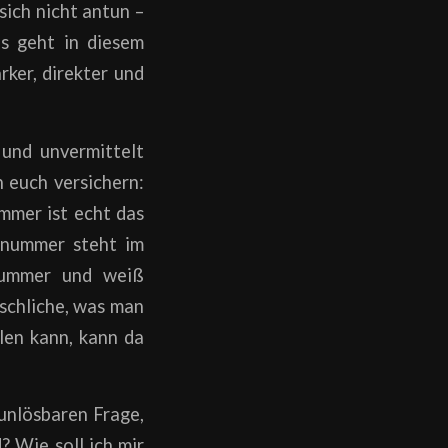
ich nicht antun –
Es geht in diesem
rker, direkter und
 und unvermittelt
h euch versichern:
mmer ist echt das
onnummer steht im
 Nummer und weiß
nschliche, was man
len kann, kann da
 unlösbaren Frage,
? Wie soll ich mir