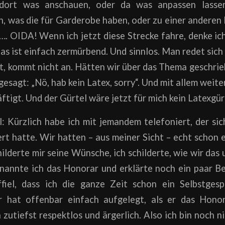
 dort was anschauen, oder da was anpassen lasse
n, was die für Garderobe haben, oder zu einer andere
. OIDA! Wenn ich jetzt diese Strecke fahre, denke i
 ist einfach zermürbend. Und sinnlos. Man redet sich
, kommt nicht an. Hätten wir über das Thema geschrie
gesagt: „Nö, hab kein Latex, sorry“. Und mit allem weite
ftigt. Und der Gürtel wäre jetzt für mich kein Latexgür
l: Kürzlich habe ich mit jemandem telefoniert, der si
ert hatte. Wir hatten – aus meiner Sicht – echt schon
hilderte mir seine Wünsche, ich schilderte, wie wir da
nannte ich das Honorar und erklärte noch ein paar Be
ffiel, dass ich die ganze Zeit schon ein Selbstges
r hat offenbar einfach aufgelegt, als er das Honor
 zutiefst respektlos und ärgerlich. Also ich bin noch n