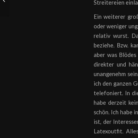
Streitereien einl
„Machst du…?“
Ein weiterer gro
oder weniger unge
relativ wurst. D
beziehe. Bzw. ka
aber was Blödes 
direkter und hän
unangenehm sein.
ich den ganzen G
telefoniert. In d
habe derzeit kein
schön. Ich habe i
ist, der Interess
Latexoutfit. Alle