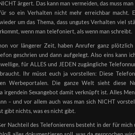
NICHT ärgert. Das kann man vermeiden, das muss man s
ür so ein Verhalten nicht mehr erreichbar macht. 
wieder um das Thema, dass ungutes Verhalten viel stä
rkommt, wenn man telefoniert, als wenn man schreibt.
on vor längerer Zeit, haben Anrufer ganz plötzlich
efon geschrien und dann aufgelegt. Also eins kann ic
hwellige, für ALLES und JEDEN zugängliche Telefonnu
braucht. Ihr müsst euch ja vorstellen: Diese Telef
llen Werbeportalen. Die ganze Welt sieht diese
a irgendein Sexangebot damit verknüpft ist. Alles Me
kann – und vor allem auch was man sich NICHT vorstel
st gibt nichts, was es nicht gibt.
er Nachteil des Telefonierens besteht in der für mich
bloß alles dokumentieren soll, was da gesprochen wird