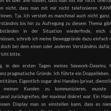
en es über alle maßen, dass man mit mir nicht telef
en nicht, dass man mit mir nicht telefonieren KANN
innen. Tja. Ich versteh es manchmal auch nicht ganz
ständnis bis hin zu Aufregung zu diesem Thema gibt
bständen in der Situation wiederfinde, mich d
müssen, schreib ich meine Beweggründe dazu einfach m
a doch bei dem einen oder anderen Verständnis dafür,
icht bitte.
, in den ersten Tagen meines Sexwork-Daseins, h
anz pragmatische Gründe. Ich führte ein Doppelleben.
titäten. Eigentlich sogar drei Handies (privat, dienstli
 meinen Kunden zu kommunizieren, musste 
nal zurückgreifen, der maximal diskret war: Ein Hand
dessen Display man so einstellen kann, dass es nie