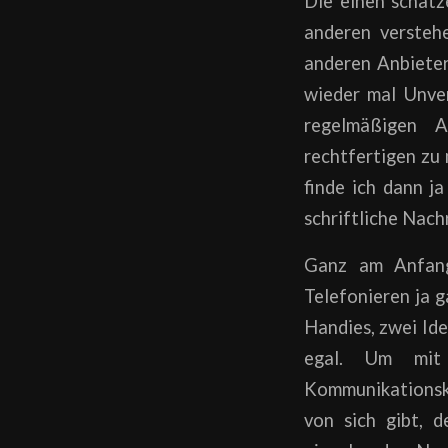
Die einen schätz
anderen versteh
anderen Anbieter
wieder mal Unver
regelmäßigen A
rechtfertigen zu 
finde ich dann j
schriftliche Nachr
Ganz am Anfang
Telefonieren ja g
Handies, zwei Iden
egal. Um mit
Kommunikationska
von sich gibt, 