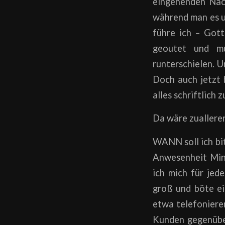
eingehenden Nach
während man es u
führe ich – Got
geoutet und mu
runterschielen. U
Doch auch jetzt 
alles schriftlich 
Da wäre zuallerer
WANN soll ich bit
Anwesenheit Mind
ich mich für jed
groß und böte ein
etwa telefoniere
Kunden gegenübe