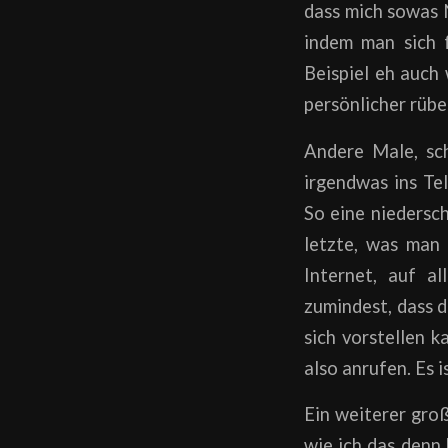
dass mich sowas 
indem man sich f
Beispiel eh auch 
persönlicher rübe
Andere Male, sch
irgendwas ins Tel
So eine niedersc
letzte, was man 
Internet, auf a
zumindest, dass d
sich vorstellen 
also anrufen. Es i
Ein weiterer groß
wie ich das denn 