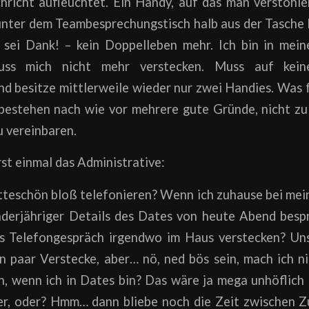
richt aufleuchtet. Ein Handy, auf das man verstohlen
nter dem Teambesprechungstisch halb aus der Tasche h
t sei Dank! – kein Doppelleben mehr. Ich bin in me
ss mich nicht mehr verstecken. Muss auf kei
nd besitze mittlerweile wieder nur zwei Handies. Was 
bestehen nach wie vor mehrere gute Gründe, nicht zu
zu vereinbaren.
st einmal das Administrative:
teschön bloß telefonieren? Wenn ich zuhause bei mein
erjähriger Details des Dates von heute Abend besp
es Telefongespräch irgendwo im Haus verstecken? Un
 paar Verstecke, aber… nö, ned bös sein, mach ich ni
n, wenn ich in Dates bin? Das wäre ja mega unhöflich
r, oder? Hmm… dann bliebe noch die Zeit zwischen Z