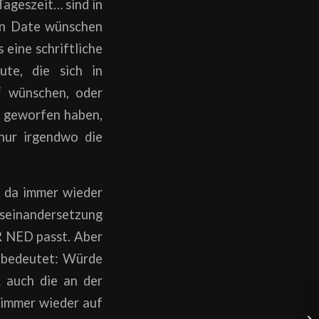
Tageszeit… sind in
ein Date wünschen
 eine schriftliche
ute, die sich in
“ wünschen, oder
e geworfen haben,
 nur irgendwo die
s da immer wieder
useinandersetzung
R NED passt. Aber
s bedeutet: Würde
 auch die an der
h immer wieder auf