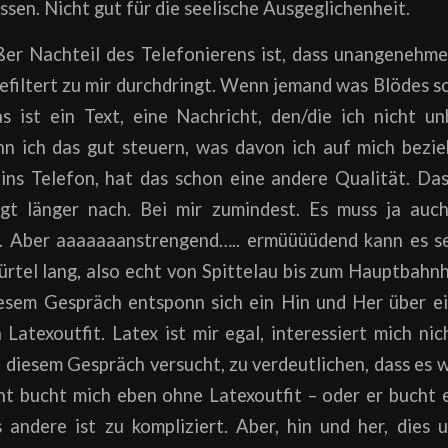
assen. Nicht gut für die seelische Ausgeglichenheit.
ßer Nachteil des Telefonierens ist, dass unangenehm
filtert zu mir durchdringt. Wenn jemand was Blödes sch
as ist ein Text, eine Nachricht, den/die ich nicht u
nn ich das gut steuern, was davon ich auf mich bez
ins Telefon, hat das schon eine andere Qualität. Da
gt länger nach. Bei mir zumindest. Es muss ja auc
 Aber aaaaaaanstrengend….. ermüüüüdend kann es se
ürtel lang, also echt von Spittelau bis zum Hauptbahn
iesem Gespräch entsponn sich ein Hin und Her über ei
 Latexoutfit. Latex ist mir egal, interessiert mich nich
n diesem Gespräch versucht, zu verdeutlichen, dass es 
ent bucht mich eben ohne Latexoutfit – oder er bucht
s andere ist zu kompliziert. Aber, hin und her, dies u