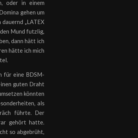
n, oder in einem
n Domina gehen um
ch dauernd „LATEX
 den Mund futzlig,
ben, dann hätt ich
ren hätte ich mich
tel.
ch für eine BDSM-
 einen guten Draht
s umsetzen könnten
sonderheiten, als
präch führte. Der
ar gehört hatte.
icht so abgebrüht,