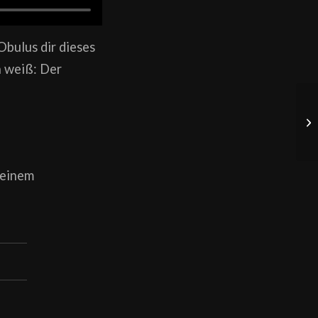
Obulus dir dieses
n weiß: Der
meinem