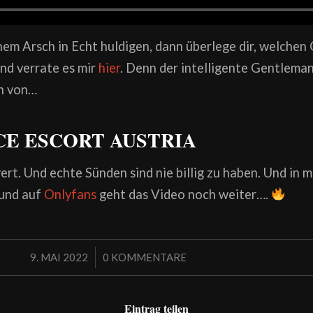
m Arsch in Echt huldigen, dann überlege dir, welchen 
und verrate es mir
hier
. Denn der intelligente Gentlema
ch von…
E ESCORT AUSTRIA
ert. Und echte Sünden sind nie billig zu haben. Und in 
und auf
Onlyfans
geht das Video noch weiter….
/
9. MAI 2022
0 KOMMENTARE
Eintrag teilen