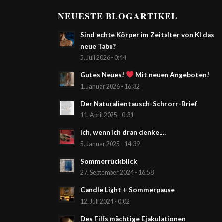
NEUESTE BLOGARTIKEL
Sind echte Körper im Zeitalter von KI das
neue Tabu?
5. Juli 2026 - 0:44
Gutes Neues!
Mit neuen Angeboten!
1. Januar 2026 - 16:32
Der Naturalientausch-Schnorr-Brief
11. April 2025 - 0:31
Ich, wenn ich dran denke,…
5. Januar 2025 - 14:39
Sommerrückblick
27. September 2024 - 16:58
Candle Light + Sommerpause
12. Juli 2024 - 0:02
Des Filfs mächtige Ejakulationen