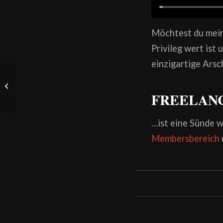
Möchtest du meine
Privileg wert ist 
einzigartige Ars
Detailstudie
FREELANC
…ist eine Sünde w
Membersbereich