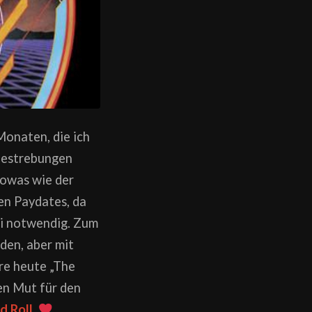
 Monaten, die ich
bestrebungen
sowas wie der
en Paydates, da
sei notwendig. Zum
den, aber mit
re heute „The
en Mut für den
d Roll.