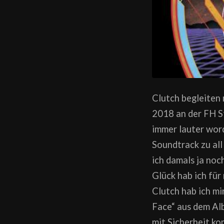
Clutch begleiten 
2018 an der FH S
immer lauter word
Soundtrack zu al
ich damals ja noc
Glück hab ich für
Clutch hab ich mi
Face“ aus dem Alb
mit Sicherheit 