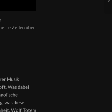
m
nette Zeilen über
hrer Musik
pft. Was dabei
ngolische
g, was diese
nheit. Wolf Totem