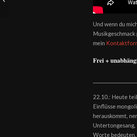
Steiermark
Und wenn du mich
Musikgeschmack pe
mein
Kontaktfor
Frei + unabhäng
22.10.: Heute tei
Einflüsse mongol
herauskommt, nen
Untertongesang, 
Worte bedeuten, 